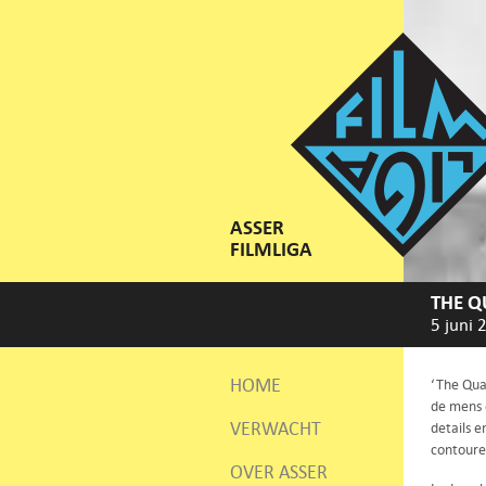
ASSER
FILMLIGA
THE Q
5 juni 
HOME
‘The Qua
de mens 
VERWACHT
details 
contouren
OVER ASSER