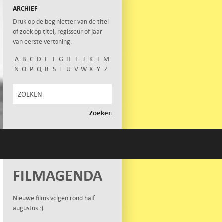
ARCHIEF
Druk op de beginletter van de titel
of zoek op titel, regisseur of jaar
van eerste vertoning.
A
B
C
D
E
F
G
H
I
J
K
L
M
N
O
P
Q
R
S
T
U
V
W
X
Y
Z
FILMAGENDA
Nieuwe films volgen rond half
augustus :)