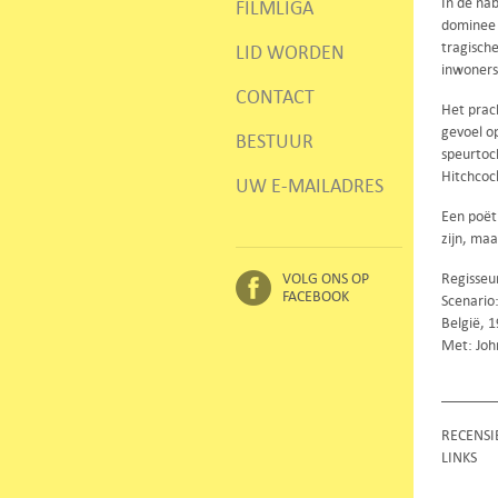
In de na
FILMLIGA
dominee e
tragisch
LID WORDEN
inwoners
CONTACT
Het prac
gevoel op
BESTUUR
speurtoc
Hitchcock
UW E-MAILADRES
Een poët
zijn, maa
VOLG ONS OP
Regisseu
FACEBOOK
Scenario
België, 
Met: John
RECENSI
LINKS