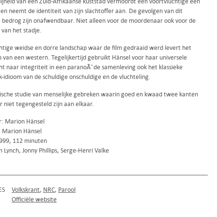
bijheid van een Zuid-Afrikaanse kuststad vermoordt een voortvluchtige een
n neemt de identiteit van zijn slachtoffer aan. De gevolgen van dit
e bedrog zijn onafwendbaar. Niet alleen voor de moordenaar ook voor de
 van het stadje.
htige weidse en dorre landschap waar de film gedraaid werd levert het
 van een western. Tegelijkertijd gebruikt Hänsel voor haar universele
ht naar integriteit in een paranoÃ¯de samenleving ook het klassieke
-idioom van de schuldige onschuldige en de vluchteling.
ische studie van menselijke gebreken waarin goed en kwaad twee kanten
r niet tegengesteld zijn aan elkaar.
r: Marion Hänsel
: Marion Hänsel
1999, 112 minuten
 Lynch, Jonny Phillips, Serge-Henri Valke
ES
Volkskrant
NRC
Parool
Officiële website