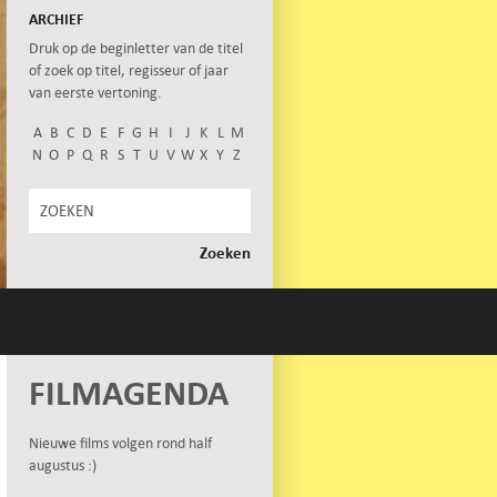
ARCHIEF
Druk op de beginletter van de titel
of zoek op titel, regisseur of jaar
van eerste vertoning.
A
B
C
D
E
F
G
H
I
J
K
L
M
N
O
P
Q
R
S
T
U
V
W
X
Y
Z
FILMAGENDA
Nieuwe films volgen rond half
augustus :)