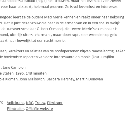
 aanbidders absoluut (nog?) niet trouwen, maar het leven dat zich zoveel
voor haar uitstrekt, helemaal proeven. Ze is vol levenslust en interesses.
andgoed leert ze de oudere Mad Merle kennen en raakt onder haar bekoring
d. Het is juist deze vrouw die haar in de armen van en in een snel huwelijk
et de kunstverzamelaar Gilbert Osmond, die tevens Merle’s ex-minnaar is.
ond, uiterlijk uiterst charmant, maar doortrapt, zeer wreed en op geld
maakt haar huwelijk tot een nachtmerrie.
eren, karakters en relaties van de hoofdpersonen blijven raadselachtig, zeker
de boeiendste aspecten van deze interessante en mooie (kostuum)film.
r: Jane Campion
e Staten, 1996, 148 minuten
ole Kidman, John Malkovich, Barbara Hershey, Martin Donovan
ES
Volkskrant
NRC
Trouw
Filmkrant
Filmtrailer
Officiële website