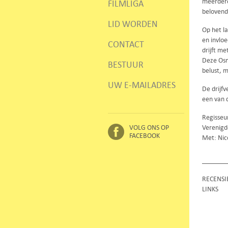
meerdere
FILMLIGA
belovend 
LID WORDEN
Op het l
en invloe
CONTACT
drijft m
Deze Osm
BESTUUR
belust, 
UW E-MAILADRES
De drijfv
een van 
Regisseu
VOLG ONS OP
Verenigd
FACEBOOK
Met: Nic
RECENSI
LINKS