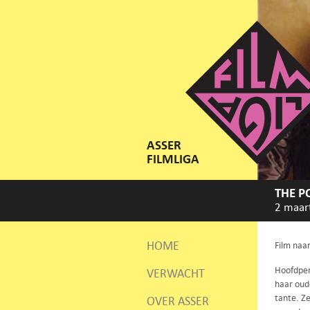
ASSER
FILMLIGA
THE P
2 maar
HOME
Film naa
Hoofdper
VERWACHT
haar oud
tante. Ze
OVER ASSER