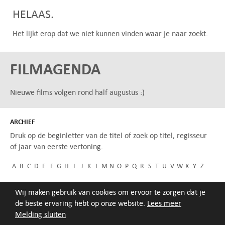
HELAAS.
Het lijkt erop dat we niet kunnen vinden waar je naar zoekt.
FILMAGENDA
Nieuwe films volgen rond half augustus :)
ARCHIEF
Druk op de beginletter van de titel of zoek op titel, regisseur
of jaar van eerste vertoning.
A
B
C
D
E
F
G
H
I
J
K
L
M
N
O
P
Q
R
S
T
U
V
W
X
Y
Z
Wij maken gebruik van cookies om ervoor te zorgen dat je
de beste ervaring hebt op onze website.
Lees meer
Melding sluiten