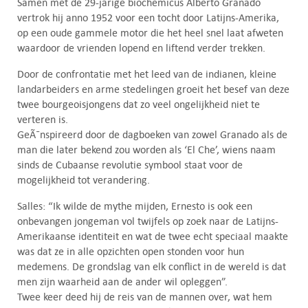
Samen met de 29-jarige biochemicus Alberto Granado
vertrok hij anno 1952 voor een tocht door Latijns-Amerika,
op een oude gammele motor die het heel snel laat afweten
waardoor de vrienden lopend en liftend verder trekken.
Door de confrontatie met het leed van de indianen, kleine
landarbeiders en arme stedelingen groeit het besef van deze
twee bourgeoisjongens dat zo veel ongelijkheid niet te
verteren is.
GeÃ¯nspireerd door de dagboeken van zowel Granado als de
man die later bekend zou worden als ‘El Che’, wiens naam
sinds de Cubaanse revolutie symbool staat voor de
mogelijkheid tot verandering.
Salles: “Ik wilde de mythe mijden, Ernesto is ook een
onbevangen jongeman vol twijfels op zoek naar de Latijns-
Amerikaanse identiteit en wat de twee echt speciaal maakte
was dat ze in alle opzichten open stonden voor hun
medemens. De grondslag van elk conflict in de wereld is dat
men zijn waarheid aan de ander wil opleggen”.
Twee keer deed hij de reis van de mannen over, wat hem