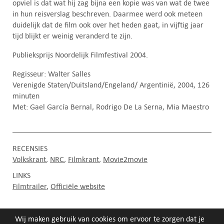
opviel is dat wat hij zag bijna een kopie was van wat de twee
in hun reisverslag beschreven. Daarmee werd ook meteen
duidelijk dat de film ook over het heden gaat, in vijftig jaar
tijd blijkt er weinig veranderd te zijn.
Publieksprijs Noordelijk Filmfestival 2004.
Regisseur: Walter Salles
Verenigde Staten/Duitsland/Engeland/ Argentinië, 2004, 126
minuten
Met: Gael García Bernal, Rodrigo De La Serna, Mia Maestro
RECENSIES
Volkskrant
NRC
Filmkrant
Movie2movie
LINKS
Filmtrailer
Officiële website
Wij maken gebruik van cookies om ervoor te zorgen dat je