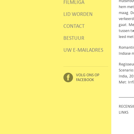
Huisvrou
FILMLIGA
hem met 
maag. Do
LID WORDEN
verkeerd
gaat. Me
CONTACT
tussen t
leed met 
BESTUUR
Romantis
UW E-MAILADRES
Indiase 
Regisseu
Scenario
VOLG ONS OP
India, 2
FACEBOOK
Met: Irr
RECENSI
LINKS