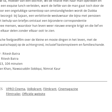
w Ila, moeder van een dochter, wil de relatie met haar man opkrikken en
een exquise lunch verleiden, want de liefde van de man gaat toch door de
or een ongelukkige samenloop van omstandigheden wordt de Dabba
 bezorgd: bij Sajaan, een verbitterde weduwnaar die bijna met pensioen
t behulp van briefjes ontstaat een bijzondere correspondentie
wee mensen, waardoor hun leven weer nieuwe energie krijgt en die lief en
elkaar delen zonder elkaar ooit te zien.
che feelgoedfilm over de kleine en mooie dingen in het leven, met de
maatschappij op de achtergrond, inclusief kastensysteem en familieschande.
r: Ritesh Batra
: Ritesh Batra
013, 104 minuten
fan Khan, Nawazuddin Siddiqui, Nimrat Kaur
ES
VPRO Cinema
Volkskrant
Filmkrant
Cinemagazine
Filmtrailer
Officiële website