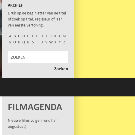
ARCHIEF
Druk op de beginletter van de titel
of zoek op titel, regisseur of jaar
van eerste vertoning.
A
B
C
D
E
F
G
H
I
J
K
L
M
N
O
P
Q
R
S
T
U
V
W
X
Y
Z
FILMAGENDA
Nieuwe films volgen rond half
augustus :)