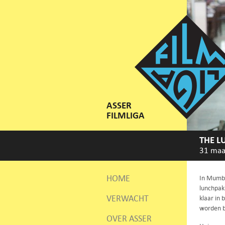
ASSER
FILMLIGA
THE L
31 maa
HOME
In Mumba
lunchpak
VERWACHT
klaar in
worden 
OVER ASSER