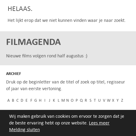
HELAAS.
Het lijkt erop dat we niet kunnen vinden waar je naar zoekt.
FILMAGENDA
Nieuwe films volgen rond half augustus :)
ARCHIEF
Druk op de beginletter van de titel of zoek op titel, regisseur
of jaar van eerste vertoning.
A
B
C
D
E
F
G
H
I
J
K
L
M
N
O
P
Q
R
S
T
U
V
W
X
Y
Z
Wij maken gebruik van cookies om ervoor te zorgen dat je
de beste ervaring hebt op onze website.
Lees meer
Melding sluiten