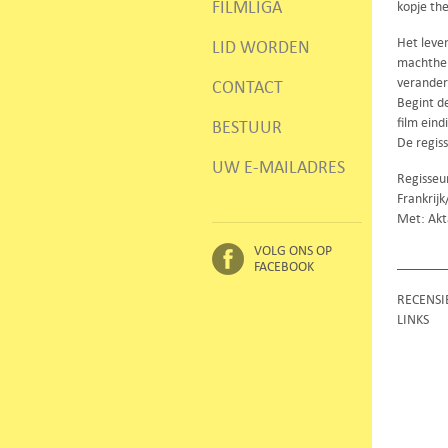
FILMLIGA
kopje th
Het leven
LID WORDEN
machtheb
verander
CONTACT
Begint de
film eind
BESTUUR
De regis
UW E-MAILADRES
Regisseu
Frankrij
Met: Akt
VOLG ONS OP
FACEBOOK
RECENSI
LINKS