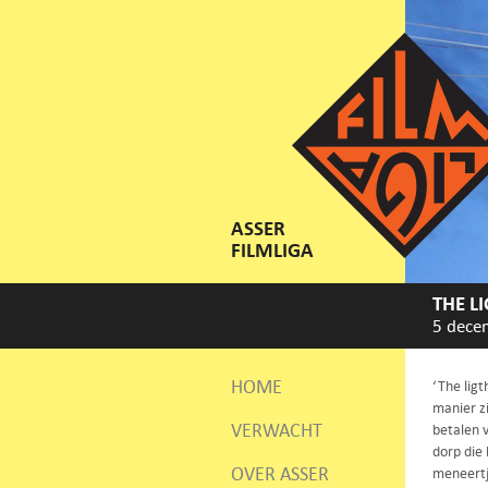
ASSER
FILMLIGA
THE L
5 dece
HOME
‘The ligt
manier zi
VERWACHT
betalen 
dorp die 
OVER ASSER
meneertj