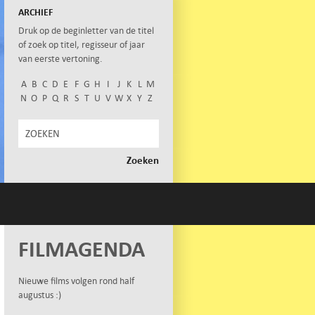
ARCHIEF
Druk op de beginletter van de titel
of zoek op titel, regisseur of jaar
van eerste vertoning.
A
B
C
D
E
F
G
H
I
J
K
L
M
N
O
P
Q
R
S
T
U
V
W
X
Y
Z
FILMAGENDA
Nieuwe films volgen rond half
augustus :)