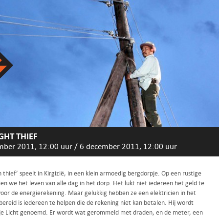
IGHT THIEF
mber 2011, 12:00 uur
/
6 december 2011, 12:00 uur
h thief’ speelt in Kirgizië, in een klein armoedig bergdorpje. Op een rustige
en we het leven van alle dag in het dorp. Het lukt niet iedereen het geld te
voor de energierekening. Maar gelukkig hebben ze een elektricien in het
bereid is iedereen te helpen die de rekening niet kan betalen. Hij wordt
e Licht genoemd. Er wordt wat gerommeld met draden, en de meter, een