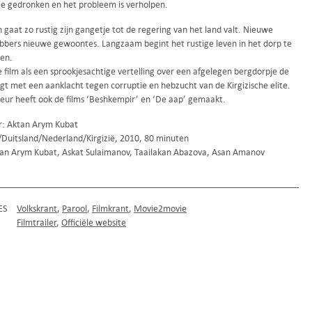
ee gedronken en het probleem is verholpen.
 gaat zo rustig zijn gangetje tot de regering van het land valt. Nieuwe
bers nieuwe gewoontes. Langzaam begint het rustige leven in het dorp te
en.
 film als een sprookjesachtige vertelling over een afgelegen bergdorpje de
igt met een aanklacht tegen corruptie en hebzucht van de Kirgizische elite.
seur heeft ook de films ‘Beshkempir’ en ‘De aap’ gemaakt.
r: Aktan Arym Kubat
k/Duitsland/Nederland/Kirgizië, 2010, 80 minuten
an Arym Kubat, Askat Sulaimanov, Taailakan Abazova, Asan Amanov
ES
Volkskrant
Parool
Filmkrant
Movie2movie
Filmtrailer
Officiële website