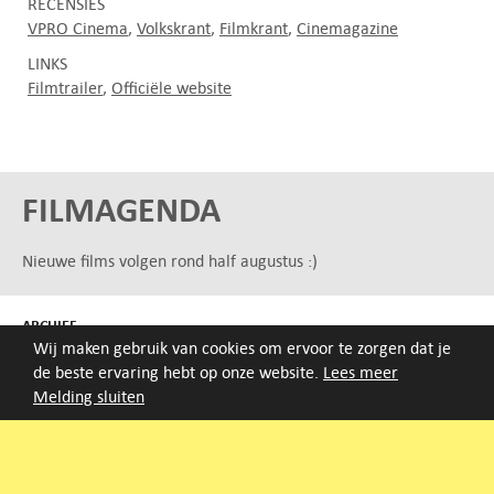
RECENSIES
VPRO Cinema
Volkskrant
Filmkrant
Cinemagazine
LINKS
Filmtrailer
Officiële website
FILMAGENDA
Nieuwe films volgen rond half augustus :)
ARCHIEF
Wij maken gebruik van cookies om ervoor te zorgen dat je
Druk op de beginletter van de titel of zoek op titel, regisseur
de beste ervaring hebt op onze website.
Lees meer
of jaar van eerste vertoning.
Melding sluiten
A
B
C
D
E
F
G
H
I
J
K
L
M
N
O
P
Q
R
S
T
U
V
W
X
Y
Z