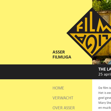
ASSER
FILMLIGA
THE L
25 apri
HOME
De film 
Het is e
VERWACHT
geel geve
Mary She
OVER ASSER
en muzik