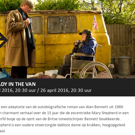
ADY IN THE VAN
l 2016, 20:30 uur
/
26 april 2016, 20:30 uur
is een adaptatie van de autobiografische roman van Alan Bennett uit 1989.
en charmant verhaal over de 15 jaar die de excentrieke Mary Shepherd in een
rfd busje op de oprit van de Britse toneelschrijver Bennett bivakkeerde.
pherd is een oudere onverzorgde dakloze dame op krukken, hoogopgeleid
aal.