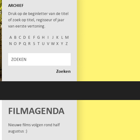
ARCHIEF
Druk op de beginletter van de titel
of zoek op titel, regisseur of jaar
van eerste vertoning.
A
B
C
D
E
F
G
H
I
J
K
L
M
N
O
P
Q
R
S
T
U
V
W
X
Y
Z
FILMAGENDA
Nieuwe films volgen rond half
augustus :)