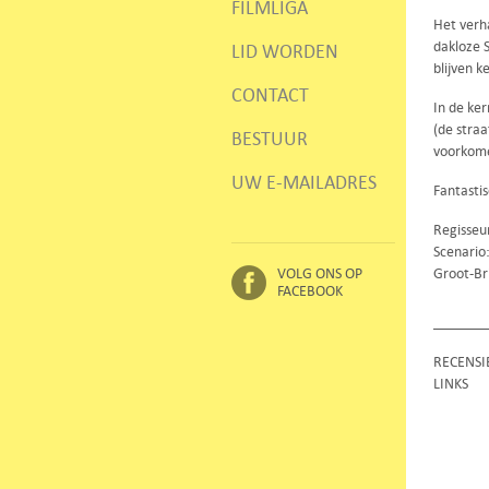
FILMLIGA
Het verh
dakloze 
LID WORDEN
blijven ke
CONTACT
In de ke
(de stra
BESTUUR
voorkome
UW E-MAILADRES
Fantastis
Regisseu
Scenario
VOLG ONS OP
Groot-Br
FACEBOOK
RECENSI
LINKS