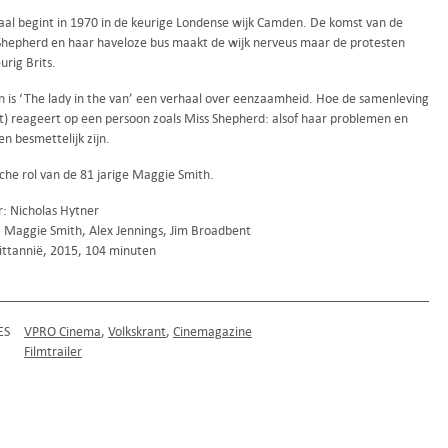
aal begint in 1970 in de keurige Londense wijk Camden. De komst van de
Shepherd en haar haveloze bus maakt de wijk nerveus maar de protesten
urig Brits.
rn is ‘The lady in the van’ een verhaal over eenzaamheid. Hoe de samenleving
at) reageert op een persoon zoals Miss Shepherd: alsof haar problemen en
n besmettelijk zijn.
che rol van de 81 jarige Maggie Smith.
r: Nicholas Hytner
: Maggie Smith, Alex Jennings, Jim Broadbent
ittannië, 2015, 104 minuten
ES
VPRO Cinema
Volkskrant
Cinemagazine
Filmtrailer