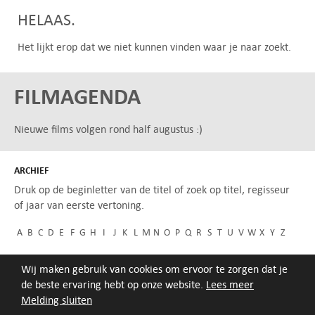
HELAAS.
Het lijkt erop dat we niet kunnen vinden waar je naar zoekt.
FILMAGENDA
Nieuwe films volgen rond half augustus :)
ARCHIEF
Druk op de beginletter van de titel of zoek op titel, regisseur
of jaar van eerste vertoning.
A
B
C
D
E
F
G
H
I
J
K
L
M
N
O
P
Q
R
S
T
U
V
W
X
Y
Z
Wij maken gebruik van cookies om ervoor te zorgen dat je
de beste ervaring hebt op onze website.
Lees meer
Melding sluiten