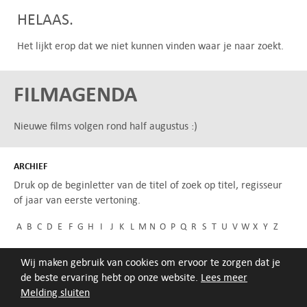
HELAAS.
Het lijkt erop dat we niet kunnen vinden waar je naar zoekt.
FILMAGENDA
Nieuwe films volgen rond half augustus :)
ARCHIEF
Druk op de beginletter van de titel of zoek op titel, regisseur
of jaar van eerste vertoning.
A
B
C
D
E
F
G
H
I
J
K
L
M
N
O
P
Q
R
S
T
U
V
W
X
Y
Z
Wij maken gebruik van cookies om ervoor te zorgen dat je
de beste ervaring hebt op onze website.
Lees meer
Melding sluiten