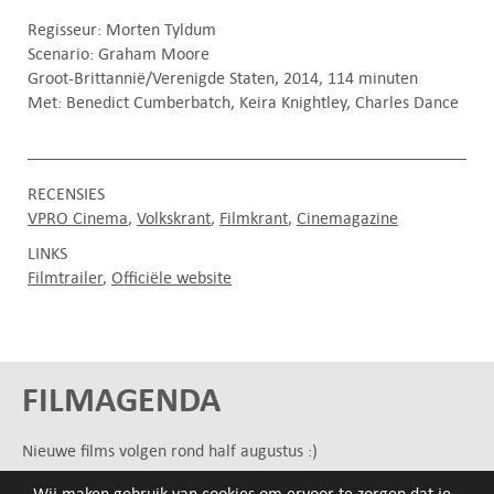
Regisseur: Morten Tyldum
Scenario: Graham Moore
Groot-Brittannië/Verenigde Staten, 2014, 114 minuten
Met: Benedict Cumberbatch, Keira Knightley, Charles Dance
RECENSIES
VPRO Cinema
Volkskrant
Filmkrant
Cinemagazine
LINKS
Filmtrailer
Officiële website
FILMAGENDA
Nieuwe films volgen rond half augustus :)
Wij maken gebruik van cookies om ervoor te zorgen dat je