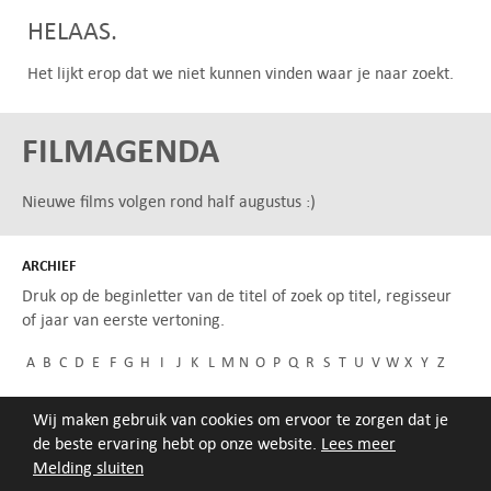
HELAAS.
Het lijkt erop dat we niet kunnen vinden waar je naar zoekt.
FILMAGENDA
Nieuwe films volgen rond half augustus :)
ARCHIEF
Druk op de beginletter van de titel of zoek op titel, regisseur
of jaar van eerste vertoning.
A
B
C
D
E
F
G
H
I
J
K
L
M
N
O
P
Q
R
S
T
U
V
W
X
Y
Z
Wij maken gebruik van cookies om ervoor te zorgen dat je
de beste ervaring hebt op onze website.
Lees meer
Melding sluiten