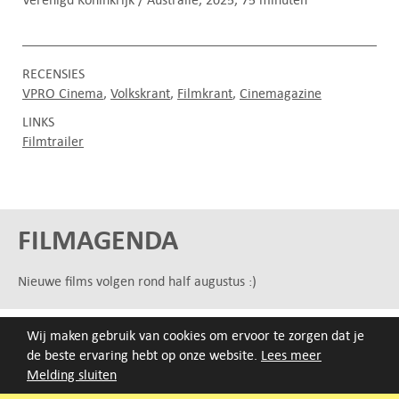
RECENSIES
VPRO Cinema
Volkskrant
Filmkrant
Cinemagazine
LINKS
Filmtrailer
FILMAGENDA
Nieuwe films volgen rond half augustus :)
ARCHIEF
Wij maken gebruik van cookies om ervoor te zorgen dat je
de beste ervaring hebt op onze website.
Lees meer
Druk op de beginletter van de titel of zoek op titel, regisseur
Melding sluiten
of jaar van eerste vertoning.