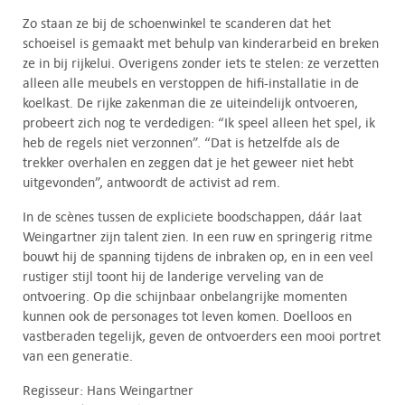
Zo staan ze bij de schoenwinkel te scanderen dat het
schoeisel is gemaakt met behulp van kinderarbeid en breken
ze in bij rijkelui. Overigens zonder iets te stelen: ze verzetten
alleen alle meubels en verstoppen de hifi-installatie in de
koelkast. De rijke zakenman die ze uiteindelijk ontvoeren,
probeert zich nog te verdedigen: “Ik speel alleen het spel, ik
heb de regels niet verzonnen”. “Dat is hetzelfde als de
trekker overhalen en zeggen dat je het geweer niet hebt
uitgevonden”, antwoordt de activist ad rem.
In de scènes tussen de expliciete boodschappen, dáár laat
Weingartner zijn talent zien. In een ruw en springerig ritme
bouwt hij de spanning tijdens de inbraken op, en in een veel
rustiger stijl toont hij de landerige verveling van de
ontvoering. Op die schijnbaar onbelangrijke momenten
kunnen ook de personages tot leven komen. Doelloos en
vastberaden tegelijk, geven de ontvoerders een mooi portret
van een generatie.
Regisseur: Hans Weingartner