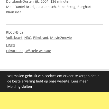
Duitsland/Oostenrijk, 2004, 126 minuten
Met: Daniel Brühl, Julia Jentsch, Stipe Erceg, Burghart
Klaussner
RECENSIES
Volkskrant
NRC
Filmkrant
Movie2movie
LINKS
Filmtrailer
Officiële website
FILMAGENDA
Wij maken gebruik van cookies om ervoor te zorgen dat je
de beste ervaring hebt op onze website.
Lees meer
Melding sluiten
Nieuwe films volgen rond half augustus :)
ARCHIEF