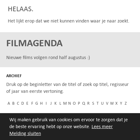
HELAAS.
Het lijkt erop dat we niet kunnen vinden waar je naar zoekt.
FILMAGENDA
Nieuwe films volgen rond half augustus :)
ARCHIEF
Druk op de beginletter van de titel of zoek op titel, regisseur
of jaar van eerste vertoning.
A
B
C
D
E
F
G
H
I
J
K
L
M
N
O
P
Q
R
S
T
U
V
W
X
Y
Z
Wij maken gebruik van cookies om ervoor te zorgen dat je
de beste ervaring hebt op onze website.
Lees meer
Melding sluiten