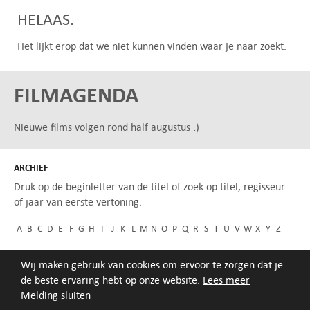
HELAAS.
Het lijkt erop dat we niet kunnen vinden waar je naar zoekt.
FILMAGENDA
Nieuwe films volgen rond half augustus :)
ARCHIEF
Druk op de beginletter van de titel of zoek op titel, regisseur
of jaar van eerste vertoning.
A
B
C
D
E
F
G
H
I
J
K
L
M
N
O
P
Q
R
S
T
U
V
W
X
Y
Z
Wij maken gebruik van cookies om ervoor te zorgen dat je
de beste ervaring hebt op onze website.
Lees meer
Melding sluiten