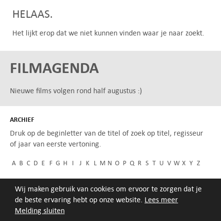
HELAAS.
Het lijkt erop dat we niet kunnen vinden waar je naar zoekt.
FILMAGENDA
Nieuwe films volgen rond half augustus :)
ARCHIEF
Druk op de beginletter van de titel of zoek op titel, regisseur
of jaar van eerste vertoning.
A
B
C
D
E
F
G
H
I
J
K
L
M
N
O
P
Q
R
S
T
U
V
W
X
Y
Z
Wij maken gebruik van cookies om ervoor te zorgen dat je
de beste ervaring hebt op onze website.
Lees meer
Melding sluiten