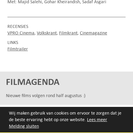
Met: Majid Salehi, Gohar Kheirandish, Sadaf Asgari
RECENSIES
VPRO Cinema
Volkskrant
Filmkrant
Cinemagazine
LINKS
Filmtrailer
FILMAGENDA
Nieuwe films volgen rond half augustus :)
ARCHIEF
Wij maken gebruik van cookies om ervoor te zorgen dat je
de beste ervaring hebt op onze website.
Lees meer
Druk op de beginletter van de titel of zoek op titel, regisseur
Melding sluiten
of jaar van eerste vertoning.