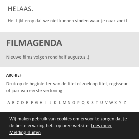
HELAAS.
Het lijkt erop dat we niet kunnen vinden waar je naar zoekt.
FILMAGENDA
Nieuwe films volgen rond half augustus :)
ARCHIEF
Druk op de beginletter van de titel of zoek op titel, regisseur
of jaar van eerste vertoning.
A
B
C
D
E
F
G
H
I
J
K
L
M
N
O
P
Q
R
S
T
U
V
W
X
Y
Z
Wij maken gebruik van cookies om ervoor te zorgen dat je
de beste ervaring hebt op onze website.
Lees meer
Melding sluiten