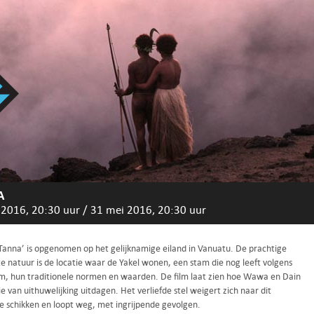
A
 2016, 20:30 uur
/
31 mei 2016, 20:30 uur
‘Tanna’ is opgenomen op het gelijknamige eiland in Vanuatu. De prachtige
e natuur is de locatie waar de Yakel wonen, een stam die nog leeft volgens
m, hun traditionele normen en waarden. De film laat zien hoe Wawa en Dain
ie van uithuwelijking uitdagen. Het verliefde stel weigert zich naar dit
te schikken en loopt weg, met ingrijpende gevolgen.