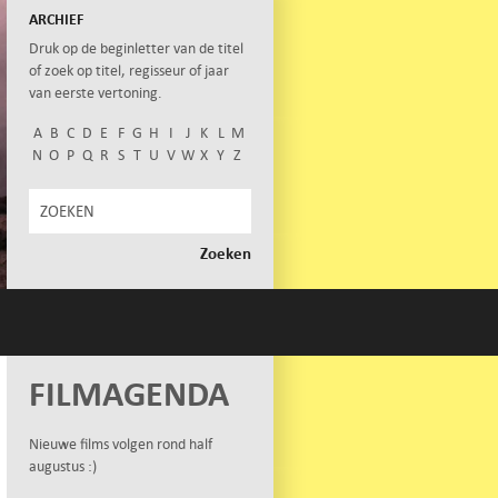
ARCHIEF
Druk op de beginletter van de titel
of zoek op titel, regisseur of jaar
van eerste vertoning.
A
B
C
D
E
F
G
H
I
J
K
L
M
N
O
P
Q
R
S
T
U
V
W
X
Y
Z
FILMAGENDA
Nieuwe films volgen rond half
augustus :)