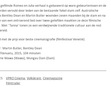
i gefilmde Romeo en Julia-verhaal is gebaseerd op ware gebeurtenissen en de
orden vervuld door leden van de bestaande Yakel-stam zelf. Australische
rs Bentley Dean en Martin Butler woonden zeven maanden bij de stam en na
n van een ontroerend lied over twee geliefden maakten ze deze filmische
g. Met ‘Tanna’ tonen ze een verdwijnende traditionele cultuur aan de rest
ereld.
met de prijs voor beste cinematografie (filmfestival Venetië).
r: Martin Butler, Bentley Dean
ë/Vanuatu, 2015, 104 minuten
rie Wawa (Wawa), Mungau Dain (Dain)
ES
VPRO Cinema
Volkskrant
Cinemagazine
Filmtrailer