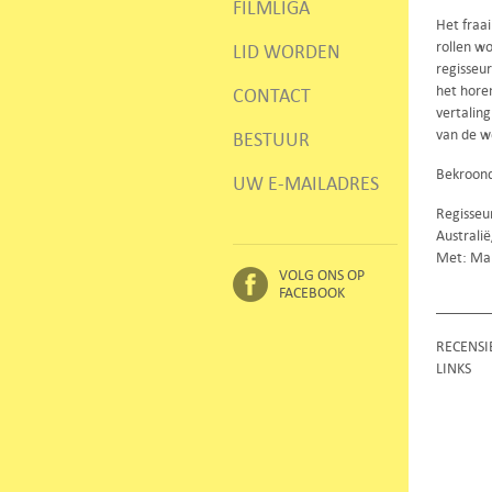
FILMLIGA
Het fraa
rollen w
LID WORDEN
regisseu
het hore
CONTACT
vertalin
van de w
BESTUUR
Bekroond 
UW E-MAILADRES
Regisseu
Australi
Met: Ma
VOLG ONS OP
FACEBOOK
RECENSI
LINKS