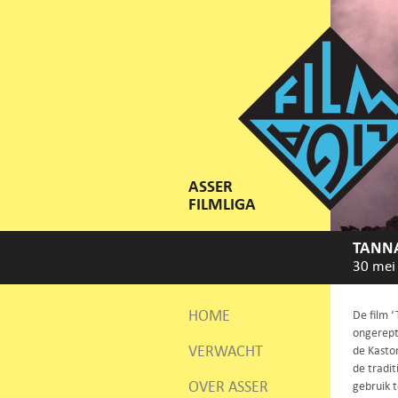
ASSER
FILMLIGA
TANN
30 mei
HOME
De film 
ongerept
VERWACHT
de Kasto
de tradit
OVER ASSER
gebruik 