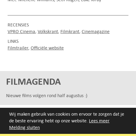
RECENSIES
VPRO Cinema
Volkskrant
Filmkrant
Cinemagazine
LINKS
Filmtrailer
Officiële website
FILMAGENDA
Nieuwe films volgen rond half augustus :)
ARCHIEF
Wij maken gebruik van cookies om ervoor te zorgen dat je
de beste ervaring hebt op onze website.
Lees meer
Druk op de beginletter van de titel of zoek op titel, regisseur
Melding sluiten
of jaar van eerste vertoning.