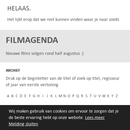
HELAAS.
Het lijkt erop dat we niet kunnen vinden waar je naar zoekt.
FILMAGENDA
Nieuwe films volgen rond half augustus :)
ARCHIEF
Druk op de beginletter van de titel of zoek op titel, regisseur
of jaar van eerste vertoning.
A
B
C
D
E
F
G
H
I
J
K
L
M
N
O
P
Q
R
S
T
U
V
W
X
Y
Z
Wij maken gebruik van cookies om ervoor te zorgen dat je
de beste ervaring hebt op onze website.
Lees meer
Melding sluiten