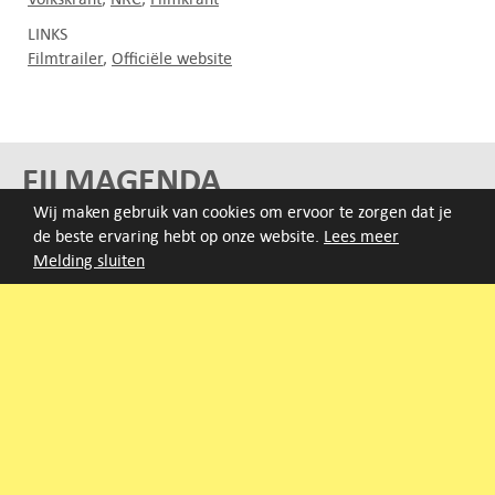
LINKS
Filmtrailer
Officiële website
FILMAGENDA
Wij maken gebruik van cookies om ervoor te zorgen dat je
Nieuwe films volgen rond half augustus :)
de beste ervaring hebt op onze website.
Lees meer
Melding sluiten
ARCHIEF
Druk op de beginletter van de titel of zoek op titel, regisseur
of jaar van eerste vertoning.
A
B
C
D
E
F
G
H
I
J
K
L
M
N
O
P
Q
R
S
T
U
V
W
X
Y
Z