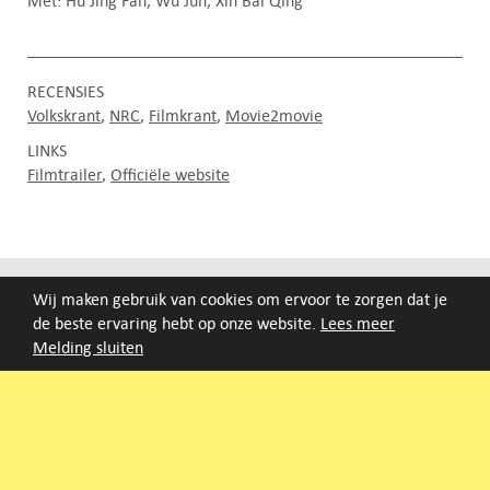
Met: Hu Jing Fan, Wu Jun, Xin Bai Qing
RECENSIES
Volkskrant
NRC
Filmkrant
Movie2movie
LINKS
Filmtrailer
Officiële website
FILMAGENDA
Wij maken gebruik van cookies om ervoor te zorgen dat je
de beste ervaring hebt op onze website.
Lees meer
Nieuwe films volgen rond half augustus :)
Melding sluiten
ARCHIEF
Druk op de beginletter van de titel of zoek op titel, regisseur
of jaar van eerste vertoning.