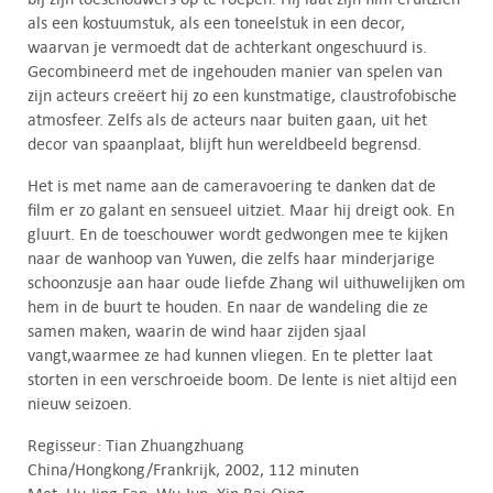
als een kostuumstuk, als een toneelstuk in een decor,
waarvan je vermoedt dat de achterkant ongeschuurd is.
Gecombineerd met de ingehouden manier van spelen van
zijn acteurs creëert hij zo een kunstmatige, claustrofobische
atmosfeer. Zelfs als de acteurs naar buiten gaan, uit het
decor van spaanplaat, blijft hun wereldbeeld begrensd.
Het is met name aan de cameravoering te danken dat de
film er zo galant en sensueel uitziet. Maar hij dreigt ook. En
gluurt. En de toeschouwer wordt gedwongen mee te kijken
naar de wanhoop van Yuwen, die zelfs haar minderjarige
schoonzusje aan haar oude liefde Zhang wil uithuwelijken om
hem in de buurt te houden. En naar de wandeling die ze
samen maken, waarin de wind haar zijden sjaal
vangt,waarmee ze had kunnen vliegen. En te pletter laat
storten in een verschroeide boom. De lente is niet altijd een
nieuw seizoen.
Regisseur: Tian Zhuangzhuang
China/Hongkong/Frankrijk, 2002, 112 minuten