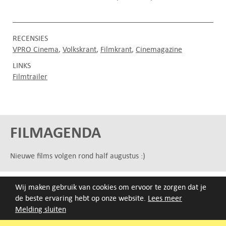
RECENSIES
VPRO Cinema
Volkskrant
Filmkrant
Cinemagazine
LINKS
Filmtrailer
FILMAGENDA
Nieuwe films volgen rond half augustus :)
ARCHIEF
Wij maken gebruik van cookies om ervoor te zorgen dat je
de beste ervaring hebt op onze website.
Lees meer
Druk op de beginletter van de titel of zoek op titel, regisseur
Melding sluiten
of jaar van eerste vertoning.