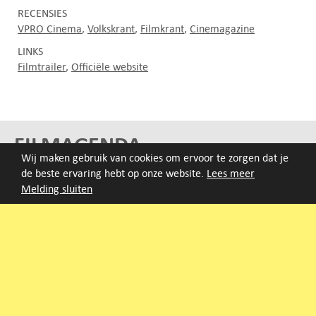
RECENSIES
VPRO Cinema
Volkskrant
Filmkrant
Cinemagazine
LINKS
Filmtrailer
Officiële website
FILMAGENDA
Wij maken gebruik van cookies om ervoor te zorgen dat je
de beste ervaring hebt op onze website.
Lees meer
Nieuwe films volgen rond half augustus :)
Melding sluiten
ARCHIEF
Druk op de beginletter van de titel of zoek op titel, regisseur
of jaar van eerste vertoning.
A
B
C
D
E
F
G
H
I
J
K
L
M
N
O
P
Q
R
S
T
U
V
W
X
Y
Z