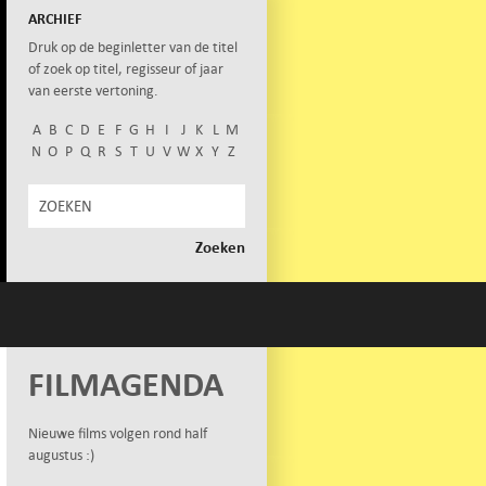
ARCHIEF
Druk op de beginletter van de titel
of zoek op titel, regisseur of jaar
van eerste vertoning.
A
B
C
D
E
F
G
H
I
J
K
L
M
N
O
P
Q
R
S
T
U
V
W
X
Y
Z
FILMAGENDA
Nieuwe films volgen rond half
augustus :)