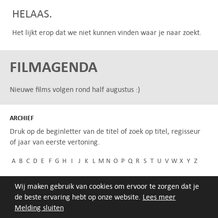
HELAAS.
Het lijkt erop dat we niet kunnen vinden waar je naar zoekt.
FILMAGENDA
Nieuwe films volgen rond half augustus :)
ARCHIEF
Druk op de beginletter van de titel of zoek op titel, regisseur
of jaar van eerste vertoning.
A
B
C
D
E
F
G
H
I
J
K
L
M
N
O
P
Q
R
S
T
U
V
W
X
Y
Z
Wij maken gebruik van cookies om ervoor te zorgen dat je
de beste ervaring hebt op onze website.
Lees meer
Melding sluiten