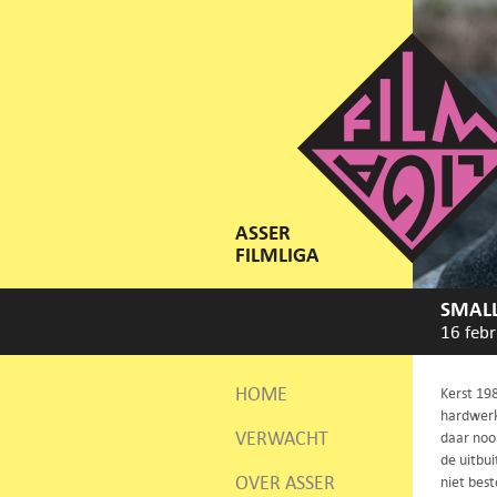
ASSER
FILMLIGA
SMALL
16 febr
HOME
Kerst 198
hardwerke
VERWACHT
daar nooi
de uitbui
OVER ASSER
niet bes