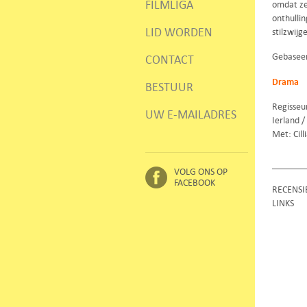
FILMLIGA
omdat ze
onthulli
LID WORDEN
stilzwijg
Gebaseer
CONTACT
Drama
BESTUUR
Regisseu
UW E-MAILADRES
Ierland /
Met: Cill
VOLG ONS OP
FACEBOOK
RECENSI
LINKS