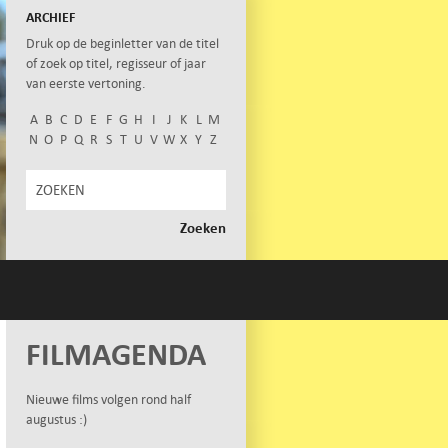
ARCHIEF
Druk op de beginletter van de titel
of zoek op titel, regisseur of jaar
van eerste vertoning.
A
B
C
D
E
F
G
H
I
J
K
L
M
N
O
P
Q
R
S
T
U
V
W
X
Y
Z
FILMAGENDA
Nieuwe films volgen rond half
augustus :)