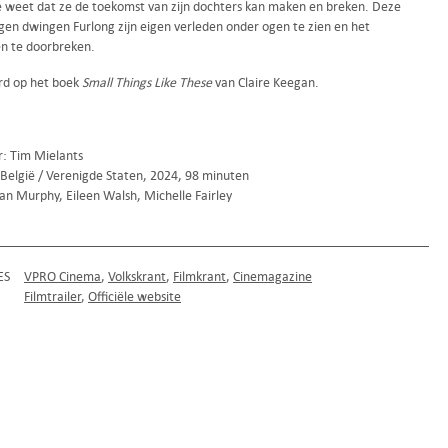
 weet dat ze de toekomst van zijn dochters kan maken en breken. Deze
ngen dwingen Furlong zijn eigen verleden onder ogen te zien en het
en te doorbreken.
d op het boek
Small Things Like These
van Claire Keegan.
r: Tim Mielants
 België / Verenigde Staten, 2024, 98 minuten
ian Murphy, Eileen Walsh, Michelle Fairley
ES
VPRO Cinema
Volkskrant
Filmkrant
Cinemagazine
Filmtrailer
Officiële website