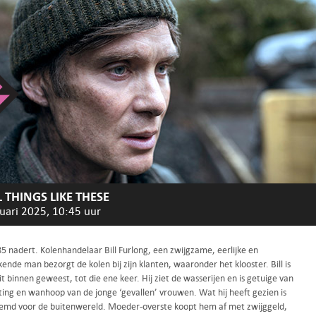
 THINGS LIKE THESE
uari 2025, 10:45 uur
5 nadert. Kolenhandelaar Bill Furlong, een zwijgzame, eerlijke en
nde man bezorgt de kolen bij zijn klanten, waaronder het klooster. Bill is
t binnen geweest, tot die ene keer. Hij ziet de wasserijen en is getuige van
ting en wanhoop van de jonge ‘gevallen’ vrouwen. Wat hij heeft gezien is
temd voor de buitenwereld. Moeder-overste koopt hem af met zwijggeld,