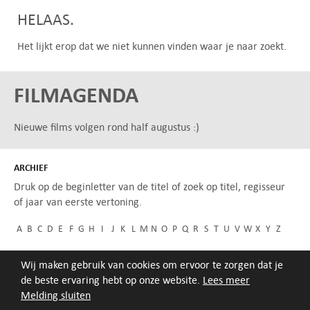
HELAAS.
Het lijkt erop dat we niet kunnen vinden waar je naar zoekt.
FILMAGENDA
Nieuwe films volgen rond half augustus :)
ARCHIEF
Druk op de beginletter van de titel of zoek op titel, regisseur
of jaar van eerste vertoning.
A
B
C
D
E
F
G
H
I
J
K
L
M
N
O
P
Q
R
S
T
U
V
W
X
Y
Z
Wij maken gebruik van cookies om ervoor te zorgen dat je
de beste ervaring hebt op onze website.
Lees meer
Melding sluiten