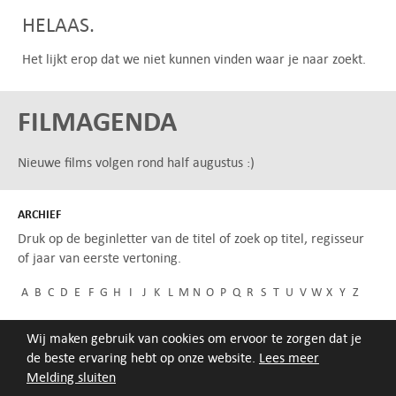
HELAAS.
Het lijkt erop dat we niet kunnen vinden waar je naar zoekt.
FILMAGENDA
Nieuwe films volgen rond half augustus :)
ARCHIEF
Druk op de beginletter van de titel of zoek op titel, regisseur
of jaar van eerste vertoning.
A
B
C
D
E
F
G
H
I
J
K
L
M
N
O
P
Q
R
S
T
U
V
W
X
Y
Z
Wij maken gebruik van cookies om ervoor te zorgen dat je
de beste ervaring hebt op onze website.
Lees meer
Melding sluiten