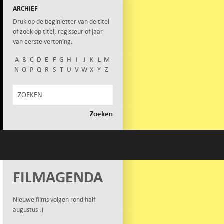
ARCHIEF
Druk op de beginletter van de titel
of zoek op titel, regisseur of jaar
van eerste vertoning.
A
B
C
D
E
F
G
H
I
J
K
L
M
N
O
P
Q
R
S
T
U
V
W
X
Y
Z
FILMAGENDA
Nieuwe films volgen rond half
augustus :)