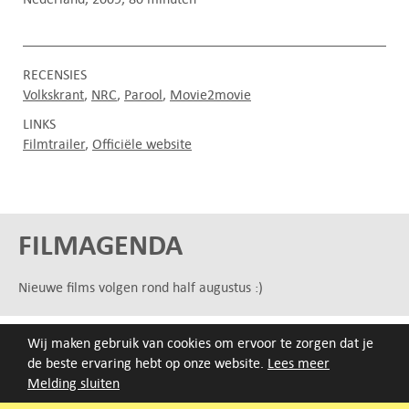
RECENSIES
Volkskrant
NRC
Parool
Movie2movie
LINKS
Filmtrailer
Officiële website
FILMAGENDA
Nieuwe films volgen rond half augustus :)
ARCHIEF
Wij maken gebruik van cookies om ervoor te zorgen dat je
de beste ervaring hebt op onze website.
Lees meer
Druk op de beginletter van de titel of zoek op titel, regisseur
Melding sluiten
of jaar van eerste vertoning.