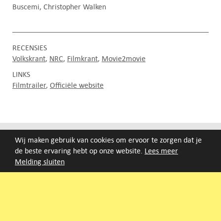
Buscemi, Christopher Walken
RECENSIES
Volkskrant
NRC
Filmkrant
Movie2movie
LINKS
Filmtrailer
Officiële website
FILMAGENDA
Wij maken gebruik van cookies om ervoor te zorgen dat je
de beste ervaring hebt op onze website.
Lees meer
Melding sluiten
Nieuwe films volgen rond half augustus :)
ARCHIEF
Druk op de beginletter van de titel of zoek op titel, regisseur
of jaar van eerste vertoning.