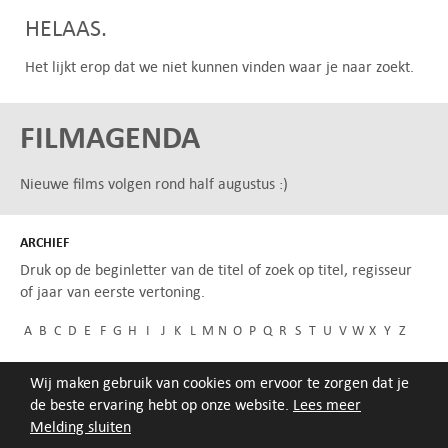
HELAAS.
Het lijkt erop dat we niet kunnen vinden waar je naar zoekt.
FILMAGENDA
Nieuwe films volgen rond half augustus :)
ARCHIEF
Druk op de beginletter van de titel of zoek op titel, regisseur
of jaar van eerste vertoning.
A
B
C
D
E
F
G
H
I
J
K
L
M
N
O
P
Q
R
S
T
U
V
W
X
Y
Z
Wij maken gebruik van cookies om ervoor te zorgen dat je
de beste ervaring hebt op onze website.
Lees meer
Melding sluiten