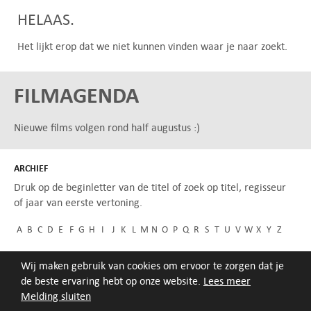
HELAAS.
Het lijkt erop dat we niet kunnen vinden waar je naar zoekt.
FILMAGENDA
Nieuwe films volgen rond half augustus :)
ARCHIEF
Druk op de beginletter van de titel of zoek op titel, regisseur
of jaar van eerste vertoning.
A
B
C
D
E
F
G
H
I
J
K
L
M
N
O
P
Q
R
S
T
U
V
W
X
Y
Z
Wij maken gebruik van cookies om ervoor te zorgen dat je
de beste ervaring hebt op onze website.
Lees meer
Melding sluiten