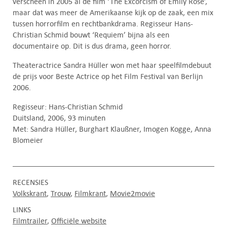
verscheen in 2005 al de film ‘The Excorcism of Emily Rose’,
maar dat was meer de Amerikaanse kijk op de zaak, een mix
tussen horrorfilm en rechtbankdrama. Regisseur Hans-
Christian Schmid bouwt ‘Requiem’ bijna als een
documentaire op. Dit is dus drama, geen horror.
Theateractrice Sandra Hüller won met haar speelfilmdebuut
de prijs voor Beste Actrice op het Film Festival van Berlijn
2006.
Regisseur: Hans-Christian Schmid
Duitsland, 2006, 93 minuten
Met: Sandra Hüller, Burghart Klaußner, Imogen Kogge, Anna
Blomeier
RECENSIES
Volkskrant
Trouw
Filmkrant
Movie2movie
LINKS
Filmtrailer
Officiële website