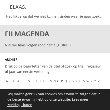
HELAAS.
Het lijkt erop dat we niet kunnen vinden waar je naar zoekt.
FILMAGENDA
Nieuwe films volgen rond half augustus :)
ARCHIEF
Druk op de beginletter van de titel of zoek op titel, regisseur
of jaar van eerste vertoning.
A
B
C
D
E
F
G
H
I
J
K
L
M
N
O
P
Q
R
S
T
U
V
W
X
Y
Z
Wij maken gebruik van cookies om ervoor te zorgen dat je
de beste ervaring hebt op onze website.
Lees meer
Melding sluiten