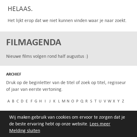
HELAAS.
Het lijkt erop dat we niet kunnen vinden waar je naar zoekt.
FILMAGENDA
Nieuwe films volgen rond half augustus :)
ARCHIEF
Druk op de beginletter van de titel of zoek op titel, regisseur
of jaar van eerste vertoning.
A
B
C
D
E
F
G
H
I
J
K
L
M
N
O
P
Q
R
S
T
U
V
W
X
Y
Z
Wij maken gebruik van cookies om ervoor te zorgen dat je
de beste ervaring hebt op onze website.
Lees meer
Melding sluiten