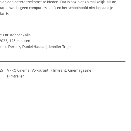
n en een betere toekomst te bieden. Dat is nog niet zo makkelijk, als de
aar je werkt geen computers heeft en het schoolhoofd niet bepaald je
fan is.
: Christopher Zalla
2023, 125 minuten
enio Derbez, Daniel Haddad, Jennifer Trejo
ES
VPRO Cinema
Volkskrant
Filmkrant
Cinemagazine
Filmtrailer