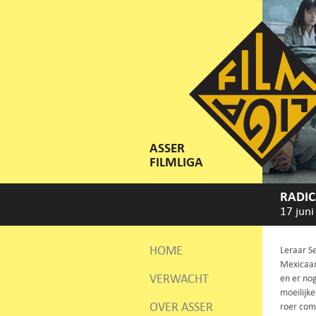
ASSER
FILMLIGA
RADIC
17 juni
HOME
Leraar S
Mexicaan
VERWACHT
en er nog
moeilijke
OVER ASSER
roer com