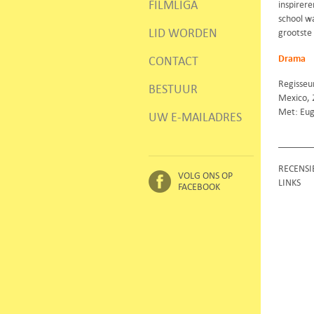
FILMLIGA
inspirere
school w
LID WORDEN
grootste 
Drama
CONTACT
Regisseur
BESTUUR
Mexico, 
Met: Eug
UW E-MAILADRES
RECENSI
VOLG ONS OP
LINKS
FACEBOOK