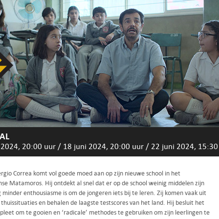
AL
 2024, 20:00 uur
/
18 juni 2024, 20:00 uur
/
22 juni 2024, 15:30
ergio Correa komt vol goede moed aan op zijn nieuwe school in het
se Matamoros. Hij ontdekt al snel dat er op de school weinig middelen zijn
 minder enthousiasme is om de jongeren iets bij te leren. Zij komen vaak uit
 thuissituaties en behalen de laagste testscores van het land. Hij besluit het
pleet om te gooien en ‘radicale’ methodes te gebruiken om zijn leerlingen te