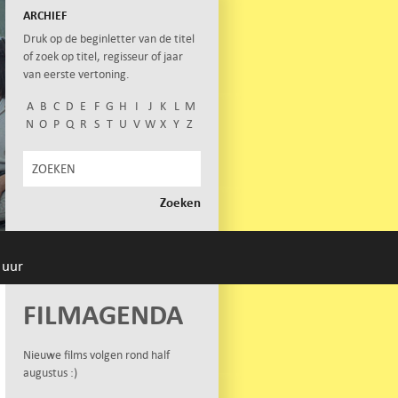
ARCHIEF
Druk op de beginletter van de titel
of zoek op titel, regisseur of jaar
van eerste vertoning.
A
B
C
D
E
F
G
H
I
J
K
L
M
N
O
P
Q
R
S
T
U
V
W
X
Y
Z
 uur
FILMAGENDA
Nieuwe films volgen rond half
augustus :)