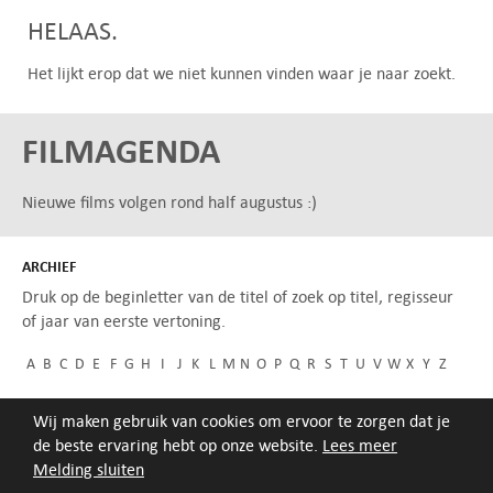
HELAAS.
Het lijkt erop dat we niet kunnen vinden waar je naar zoekt.
FILMAGENDA
Nieuwe films volgen rond half augustus :)
ARCHIEF
Druk op de beginletter van de titel of zoek op titel, regisseur
of jaar van eerste vertoning.
A
B
C
D
E
F
G
H
I
J
K
L
M
N
O
P
Q
R
S
T
U
V
W
X
Y
Z
Wij maken gebruik van cookies om ervoor te zorgen dat je
de beste ervaring hebt op onze website.
Lees meer
Melding sluiten