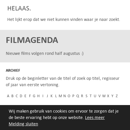
HELAAS.
Het lijkt erop dat we niet kunnen vinden waar je naar zoekt.
FILMAGENDA
Nieuwe films volgen rond half augustus :)
ARCHIEF
Druk op de beginletter van de titel of zoek op titel, regisseur
of jaar van eerste vertoning.
A
B
C
D
E
F
G
H
I
J
K
L
M
N
O
P
Q
R
S
T
U
V
W
X
Y
Z
Wij maken gebruik van cookies om ervoor te zorgen dat je
de beste ervaring hebt op onze website.
Lees meer
Melding sluiten