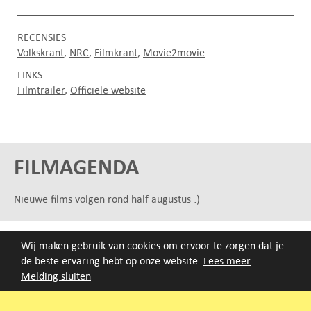
RECENSIES
Volkskrant
NRC
Filmkrant
Movie2movie
LINKS
Filmtrailer
Officiële website
FILMAGENDA
Nieuwe films volgen rond half augustus :)
ARCHIEF
Wij maken gebruik van cookies om ervoor te zorgen dat je
Druk op de beginletter van de titel of zoek op titel, regisseur
de beste ervaring hebt op onze website.
Lees meer
of jaar van eerste vertoning.
Melding sluiten
A
B
C
D
E
F
G
H
I
J
K
L
M
N
O
P
Q
R
S
T
U
V
W
X
Y
Z