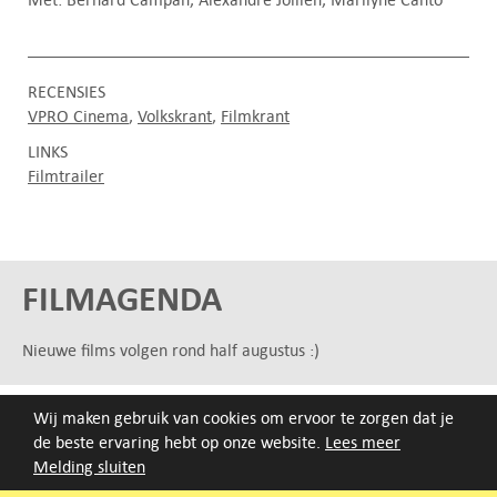
RECENSIES
VPRO Cinema
Volkskrant
Filmkrant
LINKS
Filmtrailer
FILMAGENDA
Nieuwe films volgen rond half augustus :)
ARCHIEF
Wij maken gebruik van cookies om ervoor te zorgen dat je
de beste ervaring hebt op onze website.
Lees meer
Druk op de beginletter van de titel of zoek op titel, regisseur
Melding sluiten
of jaar van eerste vertoning.