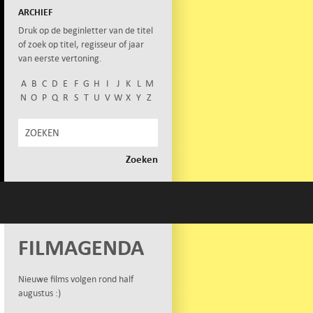
ARCHIEF
Druk op de beginletter van de titel
of zoek op titel, regisseur of jaar
van eerste vertoning.
A
B
C
D
E
F
G
H
I
J
K
L
M
N
O
P
Q
R
S
T
U
V
W
X
Y
Z
FILMAGENDA
Nieuwe films volgen rond half
augustus :)