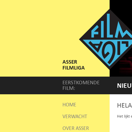
ASSER
FILMLIGA
EERSTKOMENDE
NIEU
FILM:
HELA
HOME
VERWACHT
Het lijkt
OVER ASSER