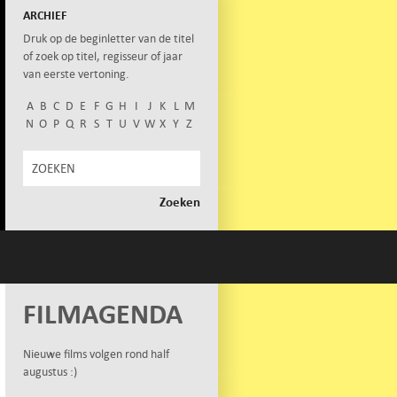
ARCHIEF
Druk op de beginletter van de titel
of zoek op titel, regisseur of jaar
van eerste vertoning.
A
B
C
D
E
F
G
H
I
J
K
L
M
N
O
P
Q
R
S
T
U
V
W
X
Y
Z
FILMAGENDA
Nieuwe films volgen rond half
augustus :)