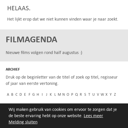
HELAAS.
Het lijkt erop dat we niet kunnen vinden waar je naar zoekt.
FILMAGENDA
Nieuwe films volgen rond half augustus :)
ARCHIEF
Druk op de beginletter van de titel of zoek op titel, regisseur
of jaar van eerste vertoning.
A
B
C
D
E
F
G
H
I
J
K
L
M
N
O
P
Q
R
S
T
U
V
W
X
Y
Z
Wij maken gebruik van cookies om ervoor te zorgen dat je
de beste ervaring hebt op onze website.
Lees meer
Melding sluiten