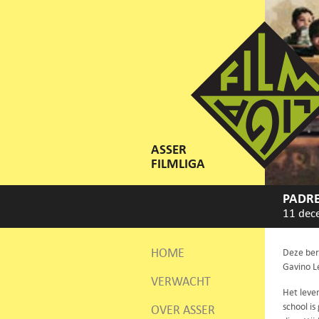
ASSER
FILMLIGA
PADR
11 dec
HOME
Deze ber
Gavino L
VERWACHT
Het leve
school is
OVER ASSER