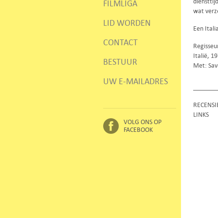
diensttij
FILMLIGA
wat verze
LID WORDEN
Een Itali
CONTACT
Regisseur
Italië, 
BESTUUR
Met: Sav
UW E-MAILADRES
RECENSI
LINKS
VOLG ONS OP
FACEBOOK