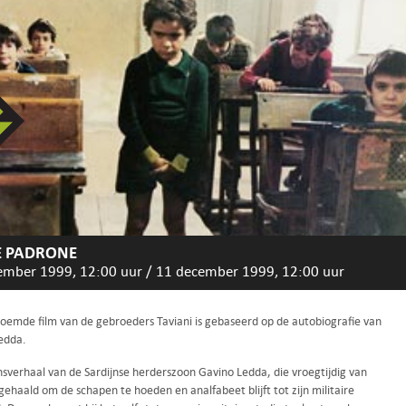
E PADRONE
ember 1999, 12:00 uur
/
11 december 1999, 12:00 uur
oemde film van de gebroeders Taviani is gebaseerd op de autobiografie van
edda.
nsverhaal van de Sardijnse herderszoon Gavino Ledda, die vroegtijdig van
 gehaald om de schapen te hoeden en analfabeet blijft tot zijn militaire