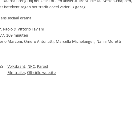
d. Daarna brengt hij het zelfs tot een universitaire studie taalwetenschappen,
t betekent tegen het traditioneel vaderlijk gezag.
aans sociaal drama.
: Paolo & Vittorio Taviani
1977, 109 minuten
erio Marconi, Omero Antonutti, Marcella Michelangeli, Nanni Moretti
ES
Volkskrant
NRC
Parool
Filmtrailer
Officiële website