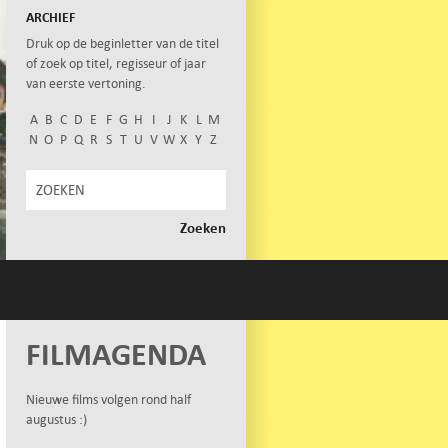
ARCHIEF
Druk op de beginletter van de titel
of zoek op titel, regisseur of jaar
van eerste vertoning.
A
B
C
D
E
F
G
H
I
J
K
L
M
N
O
P
Q
R
S
T
U
V
W
X
Y
Z
FILMAGENDA
Nieuwe films volgen rond half
augustus :)