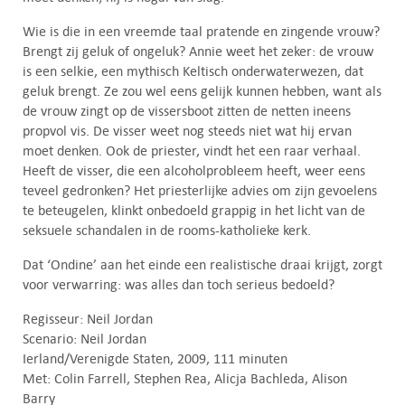
Wie is die in een vreemde taal pratende en zingende vrouw?
Brengt zij geluk of ongeluk? Annie weet het zeker: de vrouw
is een selkie, een mythisch Keltisch onderwaterwezen, dat
geluk brengt. Ze zou wel eens gelijk kunnen hebben, want als
de vrouw zingt op de vissersboot zitten de netten ineens
propvol vis. De visser weet nog steeds niet wat hij ervan
moet denken. Ook de priester, vindt het een raar verhaal.
Heeft de visser, die een alcoholprobleem heeft, weer eens
teveel gedronken? Het priesterlijke advies om zijn gevoelens
te beteugelen, klinkt onbedoeld grappig in het licht van de
seksuele schandalen in de rooms-katholieke kerk.
Dat ‘Ondine’ aan het einde een realistische draai krijgt, zorgt
voor verwarring: was alles dan toch serieus bedoeld?
Regisseur: Neil Jordan
Scenario: Neil Jordan
Ierland/Verenigde Staten, 2009, 111 minuten
Met: Colin Farrell, Stephen Rea, Alicja Bachleda, Alison
Barry