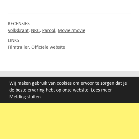
RECENSIES
Volkskrant
NRC
Parool
Movie2movie
LINKS
Filmtrailer
Officiële website
FILMAGENDA
Wij maken gebruik van cookies om ervoor te zorgen dat je
de beste ervaring hebt op onze website.
Lees meer
Nieuwe films volgen rond half augustus :)
Melding sluiten
ARCHIEF
Druk op de beginletter van de titel of zoek op titel, regisseur
of jaar van eerste vertoning.